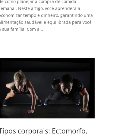
de como planejar a compra de comida
semanal. Neste artigo, você aprenderá a
economizar tempo e dinheiro, garantindo uma
alimentação saudável e equilibrada para você
e sua família. Com a...
Tipos corporais: Ectomorfo,