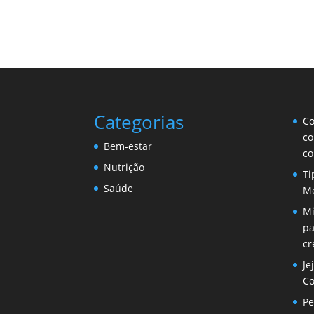
Categorias
Co
co
Bem-estar
co
Nutrição
Ti
Saúde
Me
Mi
pa
cr
Je
Co
Pe