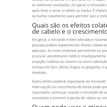
os melhores resultados. Em geral, o minoxidil 
após lavar e secar o cabelo ou barba. É impor
ou barba novamente, para permitir que o mino
Quais são os efeitos cola
de cabelo e o cresciment
Em geral, o minoxidil é bem tolerado e rarame
pessoas podem experimentar efeitos colaterais
aplicada. Se esses sintomas persistirem ou pi
procurar atendimento médico imediatamente
erupção cutânea ou coceira no couro cabeludo
inchaço da face, lábios, língua ou garganta, 
imediato.
Outro efeito colateral importante do minoxidil 
interrupção no crescimento de barba pode pior
importante continuar usando o minoxidil de a
resultados e prevenir a perda de cabelo ou in
Quem pode usar o minoxid