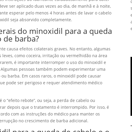
deve ser aplicado duas vezes ao dia, de manhã e à noite,
tante esperar pelo menos 4 horas antes de lavar o cabelo
xidil seja absorvido completamente.
terais do minoxidil para a queda
o de barba?
nte causa efeitos colaterais graves. No entanto, algumas
 leves, como coceira, irritação ou vermelhidão na área
orarem, é importante interromper o uso do minoxidil e
. Algumas pessoas também podem experimentar uma
 ou barba. Em casos raros, o minoxidil pode causar
o que pode ser perigoso e requer atendimento médico
é o “efeito rebote”, ou seja, a perda de cabelo ou
ar depois que o tratamento é interrompido. Por isso, é
cordo com as instruções do médico para manter os
terrupção no crescimento de barba adicional.
il para a queda de cabelo e o